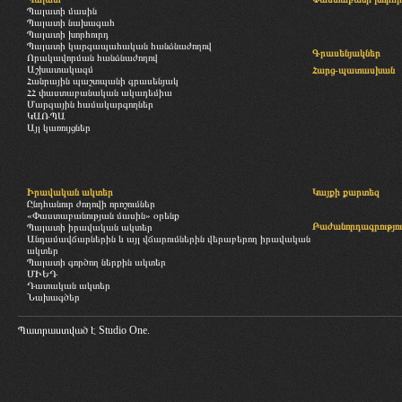
Պալատի մասին
Պալատի նախագահ
Պալատի խորհուրդ
Պալատի կարգապահական հանձնաժողով
Գրասենյակներ
Որակավորման հանձնաժողով
Աշխատակազմ
Հարց-պատասխան
Հանրային պաշտպանի գրասենյակ
ՀՀ փաստաբանական ակադեմիա
Մարզային համակարգողներ
ԿԱՌՊԱ
Այլ կառույցներ
Իրավական ակտեր
Կայքի քարտեզ
Ընդհանուր ժողովի որոշումներ
«Փաստաբանության մասին» օրենք
Բաժանորդագրությու
Պալատի իրավական ակտեր
Անդամավճարներին և այլ վճարումներին վերաբերող իրավական
ակտեր
Պալատի գործող ներքին ակտեր
ՄԻԵԴ
Դատական ակտեր
Նախագծեր
Պատրաստված է
Studio One.