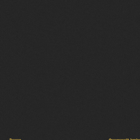
Պալատ
Փաստաբանի խորհր