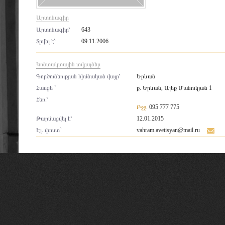
Արտոնագիր
Արտոնագիր՝
643
Տրվել է՝
09.11.2006
Կոնտակտային տվյալներ
Գործունեության հիմնական վայր՝
Երևան
Հասցե `
ք. Երևան, Ալեք Մանուկյան 1
Հեռ.՝
Բջջ.
095 777 775
Թարմացվել է՝
12.01.2015
Էլ. փոստ`
vahram.avetisyan@mail.ru