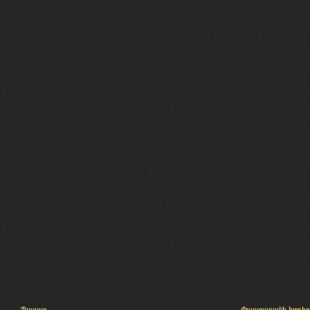
Պալատ
Փաստաբանի խորհր