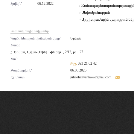
Տրվել է՝
06.12.2022
› Ճանապարհատրանսպորտայի
› Սեփականություն
› Արբիտրաժային վարույթում ներ
Կոնտակտային տվյալներ
Գործունեության հիմնական վայր՝
Երևան
Հասցե `
ք. Երևան, Ավան-Առինջ 1-ին մկր․, 2/12, բն․ 27
Հեռ.՝
Բջջ.
093 21 62 42
Թարմացվել է՝
06.08.2026
Էլ. փոստ`
juliaohanyanlaw@gmail.com