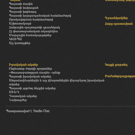
Պալատի մասին
Պալատի նախագահ
Պալատի խորհուրդ
Պալատի կարգապահական հանձնաժողով
Գրասենյակներ
Որակավորման հանձնաժողով
Աշխատակազմ
Հարց-պատասխան
Հանրային պաշտպանի գրասենյակ
ՀՀ փաստաբանական ակադեմիա
Մարզային համակարգողներ
ԿԱՌՊԱ
Այլ կառույցներ
Իրավական ակտեր
Կայքի քարտեզ
Ընդհանուր ժողովի որոշումներ
«Փաստաբանության մասին» օրենք
Բաժանորդագրությու
Պալատի իրավական ակտեր
Անդամավճարներին և այլ վճարումներին վերաբերող իրավական
ակտեր
Պալատի գործող ներքին ակտեր
ՄԻԵԴ
Դատական ակտեր
Նախագծեր
Պատրաստված է
Studio One.