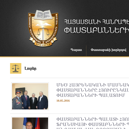
Պալատ
Փաստաբանի խորհրդով
Լուրեր
ՄԵԾ ՀԱՅՐԵՆԱԿԱՆԻ ՄԱՍՆԱ
ՓԱՍՏԱԲԱՆՆԵՐԸ ՀՅՈՒՐԸՆԿԱ
ՓԱՍՏԱԲԱՆՆԵՐԻ ՊԱԼԱՏՈՒՄ
10.05.2016
ՓԱՍՏԱԲԱՆՆԵՐԻ ՊԱԼԱՏԻ ՀՅՈ
ՖՐԱՆՍԻԱՅԻ ՓԱՍՏԱԲՆՆԵՐԻ 