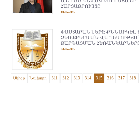
ԱՆԴԱՄ ՍԵՎԱԿ ԹՈՐՈՍՅԱՆԻ
ՀԱՐՑԱԶՐՈՒՅՑԸ
10.05.2016
ՓԱՍՏԱԲԱՆՆԵՐԸ ՔՆՆԱՐԿԵԼ 
ՁԵՌՔԲԵՐՄԱՆ ՎԱՂԵՄՈՒԹՅԱՆ
ԶԱՐԳԱՑՄԱՆ ՀԵՌԱՆԿԱՐՆԵՐ
03.05.2016
Սկիզբ
Նախորդ
311
312
313
314
315
316
317
318