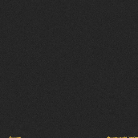
Պալատ
Փաստաբանի խորհր