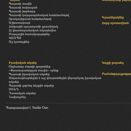
Պալատի մասին
Պալատի նախագահ
Պալատի խորհուրդ
Պալատի կարգապահական հանձնաժողով
Գրասենյակներ
Որակավորման հանձնաժողով
Աշխատակազմ
Հարց-պատասխան
Հանրային պաշտպանի գրասենյակ
ՀՀ փաստաբանական ակադեմիա
Մարզային համակարգողներ
ԿԱՌՊԱ
Այլ կառույցներ
Իրավական ակտեր
Կայքի քարտեզ
Ընդհանուր ժողովի որոշումներ
«Փաստաբանության մասին» օրենք
Բաժանորդագրությու
Պալատի իրավական ակտեր
Անդամավճարներին և այլ վճարումներին վերաբերող իրավական
ակտեր
Պալատի գործող ներքին ակտեր
ՄԻԵԴ
Դատական ակտեր
Նախագծեր
Պատրաստված է
Studio One.