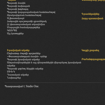
Պալատի մասին
Պալատի նախագահ
Պալատի խորհուրդ
Պալատի կարգապահական հանձնաժողով
Գրասենյակներ
Որակավորման հանձնաժողով
Աշխատակազմ
Հարց-պատասխան
Հանրային պաշտպանի գրասենյակ
ՀՀ փաստաբանական ակադեմիա
Մարզային համակարգողներ
ԿԱՌՊԱ
Այլ կառույցներ
Իրավական ակտեր
Կայքի քարտեզ
Ընդհանուր ժողովի որոշումներ
«Փաստաբանության մասին» օրենք
Բաժանորդագրությու
Պալատի իրավական ակտեր
Անդամավճարներին և այլ վճարումներին վերաբերող իրավական
ակտեր
Պալատի գործող ներքին ակտեր
ՄԻԵԴ
Դատական ակտեր
Նախագծեր
Պատրաստված է
Studio One.