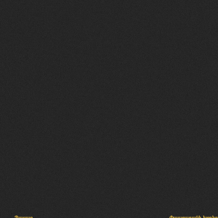
Պալատ
Փաստաբանի խորհր