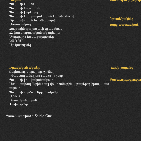
Պալատի մասին
Պալատի նախագահ
Պալատի խորհուրդ
Պալատի կարգապահական հանձնաժողով
Գրասենյակներ
Որակավորման հանձնաժողով
Աշխատակազմ
Հարց-պատասխան
Հանրային պաշտպանի գրասենյակ
ՀՀ փաստաբանական ակադեմիա
Մարզային համակարգողներ
ԿԱՌՊԱ
Այլ կառույցներ
Իրավական ակտեր
Կայքի քարտեզ
Ընդհանուր ժողովի որոշումներ
«Փաստաբանության մասին» օրենք
Բաժանորդագրությու
Պալատի իրավական ակտեր
Անդամավճարներին և այլ վճարումներին վերաբերող իրավական
ակտեր
Պալատի գործող ներքին ակտեր
ՄԻԵԴ
Դատական ակտեր
Նախագծեր
Պատրաստված է
Studio One.