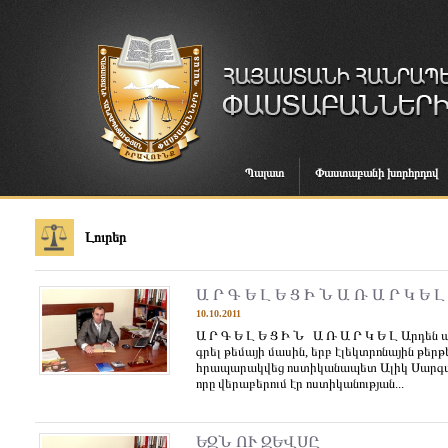
Պալատ
Փաստաբանի խորհրդով
Լուրեր
Ա Ր Գ Ե Լ Ե Ց Ի Ն Ա Ռ Ա Ր Կ Ե Լ
10.10.2011
Ա Ր Գ Ե Լ Ե Ց Ի Ն Ա Ռ Ա Ր Կ Ե Լ Արդեն
գրել թեմայի մասին, երբ էլեկտրոնային թերթ
հրապարակվեց ոստիկանապետ Ալիկ Սարգսյ
որը վերաբերում էր ոստիկանության...
ԵԶՆ ՈՒ ԶԵՎՍԸ