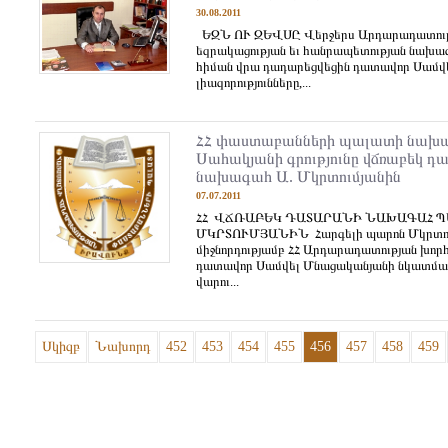
30.08.2011
ԵԶՆ ՈՒ ԶԵՎՍԸ Վերջերս Արդարադատութ
եզրակացության եւ հանրապետության նախ
հիման վրա դադարեցվեցին դատավոր Սամվ
լիազորությունները,...
ՀՀ փաստաբանների պալատի նախ
Սահակյանի գրությունը վճռաբեկ 
նախագահ Ա. Մկրտումյանին
07.07.2011
ՀՀ ՎՃՌԱԲԵԿ ԴԱՏԱՐԱՆԻ ՆԱԽԱԳԱՀ Պ
ՄԿՐՏՈՒՄՅԱՆԻՆ Հարգելի պարոն Մկրտու
միջնորդությամբ ՀՀ Արդարադատության խոր
դատավոր Սամվել Մնացականյանի նկատմ
վարու...
Սկիզբ
Նախորդ
452
453
454
455
456
457
458
459