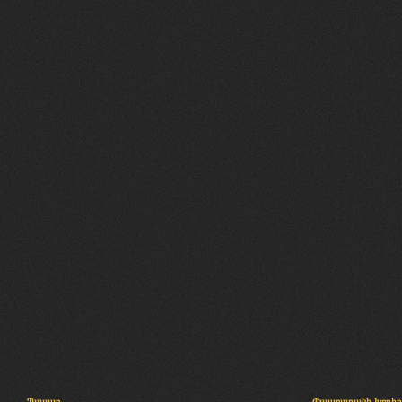
Պալատ
Փաստաբանի խորհր