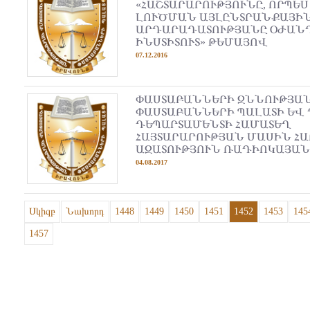
«ՀԱՇՏԱՐԱՐՈՒԹՅՈՒՆԸ, ՈՐՊԵՍ
ԼՈՒԾՄԱՆ ԱՅԼԸՆՏՐԱՆՔԱՅԻՆ
ԱՐԴԱՐԱԴԱՏՈՒԹՅԱՆԸ ՕԺԱՆ
ԻՆՍՏԻՏՈՒՏ» ԹԵՄԱՅՈՎ
07.12.2016
ՓԱՍՏԱԲԱՆՆԵՐԻ ԶՆՆՈՒԹՅԱ
ՓԱՍՏԱԲԱՆՆԵՐԻ ՊԱԼԱՏԻ ԵՎ
ԴԵՊԱՐՏԱՄԵՆՏԻ ՀԱՄԱՏԵՂ
ՀԱՅՏԱՐԱՐՈՒԹՅԱՆ ՄԱՍԻՆ ՀԱ
ԱԶԱՏՈՒԹՅՈՒՆ ՌԱԴԻՈԿԱՅԱ
04.08.2017
Սկիզբ
Նախորդ
1448
1449
1450
1451
1452
1453
145
1457