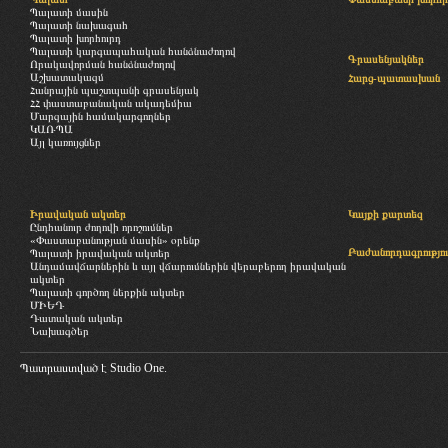
Պալատի մասին
Պալատի նախագահ
Պալատի խորհուրդ
Պալատի կարգապահական հանձնաժողով
Գրասենյակներ
Որակավորման հանձնաժողով
Աշխատակազմ
Հարց-պատասխան
Հանրային պաշտպանի գրասենյակ
ՀՀ փաստաբանական ակադեմիա
Մարզային համակարգողներ
ԿԱՌՊԱ
Այլ կառույցներ
Իրավական ակտեր
Կայքի քարտեզ
Ընդհանուր ժողովի որոշումներ
«Փաստաբանության մասին» օրենք
Բաժանորդագրությու
Պալատի իրավական ակտեր
Անդամավճարներին և այլ վճարումներին վերաբերող իրավական
ակտեր
Պալատի գործող ներքին ակտեր
ՄԻԵԴ
Դատական ակտեր
Նախագծեր
Պատրաստված է
Studio One.