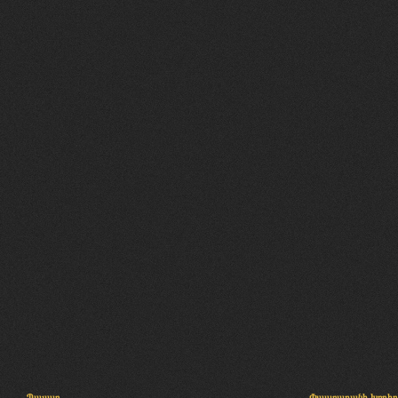
Պալատ
Փաստաբանի խորհր