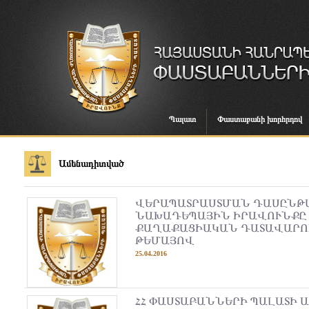
Պալատ
Փաստաբանի խորհրդով
Ամենադիտված
ՎԵՐԱՊԱՏՐԱՍՏՄԱՆ ԴԱՍԸՆԹԱ
ՆԱԽԱԴԵՊԱՅԻՆ ԻՐԱՎՈՒՆՔԸ
ՔԱՂԱՔԱՑԻԱԿԱՆ ԴԱՏԱՎԱՐՈ
ԹԵՄԱՅՈՎ
25.04.2016
ՀՀ ՓԱՍՏԱԲԱՆՆԵՐԻ ՊԱԼԱՏԻ 