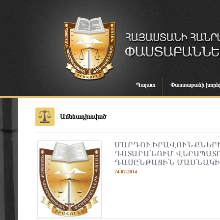
Պալատ
Փաստաբանի խորհ
Ամենադիտված
ՄԱՐԴՈՒ ԻՐԱՎՈՒՆՔՆԵՐ
ԴԱՏԱՐԱՆՈՒՄ ՎԵՐԱՊԱՏ
ԴԱՍԸՆԹԱՑԻՆ ՄԱՍՆԱԿԻ
24.07.2014