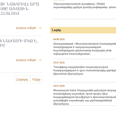
ԱՏԻ ՆԱԽԱԳԱՀ ԱՐԱ
Վերապատրաստման դասընթաց «Անձին
ազատությունից զրկելու իրավաչափությունը» թեմա
ՒՅՑԸ ԱՌԱՋԻՆ
.04.2014
կարդալ ավելին
Լուրեր
04.08.2026
ԳՆԱԺԱՄԻ ՄԵՋ Է,
Հետազոտություն «Փաստաբանական ծառայություն
ՐԸ
մատչելիության և արդարադատության
հասանելիության գնահատումը հարկային բեռի
ավելացման համատեքստում»
կարդալ ավելին
29.07.2026
Դասընթաց արդյունավետ ռազմավարական
հաղորդակցության և դրա ժամանակակից գործիք
կիրառման վերաբերյալ
Հաջորդ
Վերջ
28.07.2026
Փաստաբան Երեմ Սարգսյանին քրեական վարույ
մասնակցելուց ազատելու, նրան որպես վկա
հարցաքննության հրավիրելու և փաստաբանական
գաղտնիքին սպառնացող այլ գործողությունների
վերաբերյալ