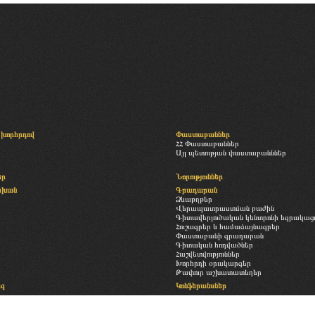
խորհրդով
Փաստաբաններ
ՀՀ Փաստաբաններ
Այլ պետության փաստաբանններ
եր
Նորություններ
սխան
Գրադարան
Ձևաթղթեր
Վերապատրաստման բաժին
Գիտավերլուծական կենտրոնի եզրակացու
Հուշագրեր և համաձայնագրեր
Փաստաբանի գրադարան
Գիտական հոդվածներ
Հաշվետվություններ
Խորհրդի օրակարգեր
Թափուր աշխատատեղեր
եզ
Կոնֆերանսներ
Հետադարձ կապ
ություն
Պատկերասրահ