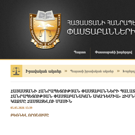
Պալատ
Փաստաբանի խորհրդով
Իրավական ակտեր
Պալատի իրավական ակտեր
Խորհրդի
ՀԱՅԱՍՏԱՆԻ ՀԱՆՐԱՊԵՏՈՒԹՅԱՆ ՓԱՍՏԱԲԱՆՆԵՐԻ ՊԱԼԱՏ
ՀԱՆՐԱՊԵՏՈՒԹՅԱՆ ՓԱՍՏԱԲԱՆԱԿԱՆ ԱԿԱԴԵՄԻԱ» ՀԻՄ
ԿԱԶՄԸ ՀԱՍՏԱՏԵԼՈՒ ՄԱՍԻՆ
05.05.2026 15:39
ԲԵՌՆԵԼ ՈՐՈՇՈՒՄԸ