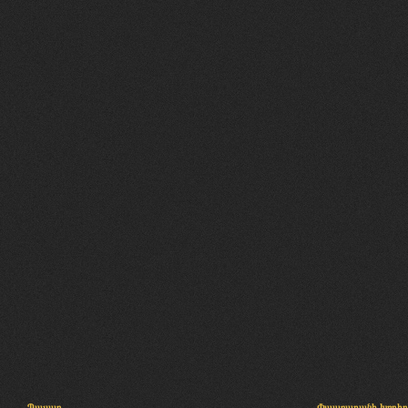
Պալատ
Փաստաբանի խորհր