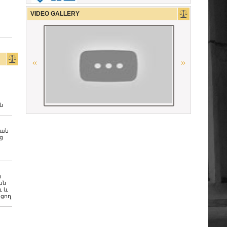
The Constitutional Court of the
VIDEO GALLERY
Republic of Armenia
The Constitutional Court of the
Republic of Armenia
Ordre des avocats de Paris
Union Nationale des Carpa
ն
Conférence Internationale des
Barreaux
կան
ց
OSCE
CCBE
ն
ան
ւ և
Республиканская коллегия
ցող
адвокатов Республики Беларусь
Union Internationale des Avocats