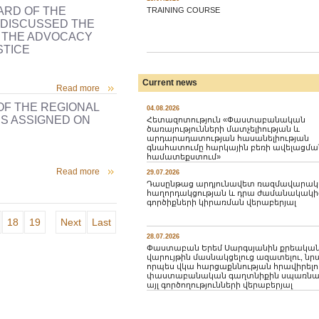
ARD OF THE
TRAINING COURSE
DISCUSSED THE
 THE ADVOCACY
STICE
Current news
Read more
OF THE REGIONAL
04.08.2026
S ASSIGNED ON
Հետազոտություն «Փաստաբանական
ծառայությունների մատչելիության և
արդարադատության հասանելիության
գնահատումը հարկային բեռի ավելացմա
համատեքստում»
Read more
29.07.2026
Դասընթաց արդյունավետ ռազմավարա
հաղորդակցության և դրա ժամանակակի
գործիքների կիրառման վերաբերյալ
18
19
Next
Last
28.07.2026
Փաստաբան Երեմ Սարգսյանին քրեակա
վարույթին մասնակցելուց ազատելու, նր
որպես վկա հարցաքննության հրավիրելո
փաստաբանական գաղտնիքին սպառնա
այլ գործողությունների վերաբերյալ