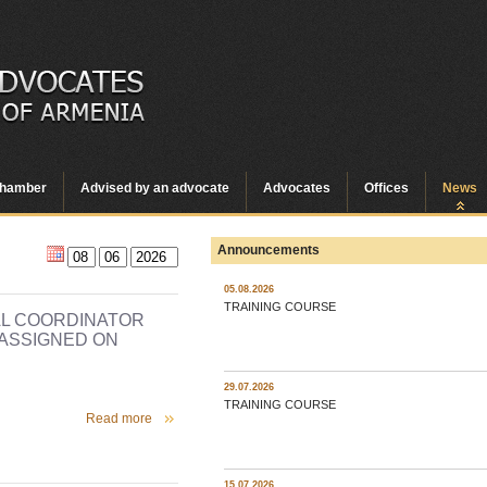
hamber
Advised by an advocate
Advocates
Offices
News
Announcements
05.08.2026
TRAINING COURSE
AL COORDINATOR
 ASSIGNED ON
29.07.2026
TRAINING COURSE
Read more
15.07.2026