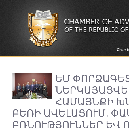
Chamb
ԵՄ ՓՈՐՁԱԳԵ
ՆԵՐԿԱՅԱՑՎԵ
ՀԱՄԱՅՆՔԻ Խ
ԲԵՌԻ ԱՎԵԼԱՑՈՒՄ, Փ
ԲՌՆՈՒԹՅՈՒՆՆԵՐ ԵՎ 