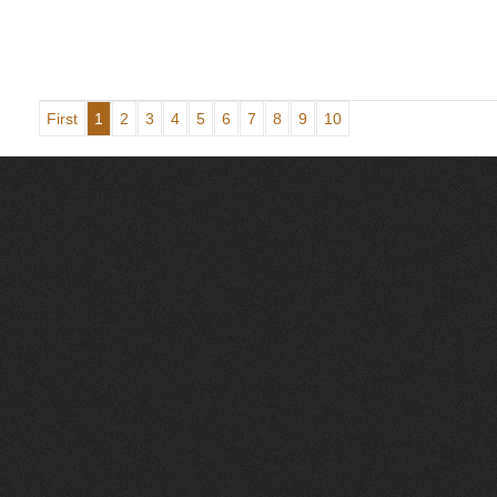
First
1
2
3
4
5
6
7
8
9
10