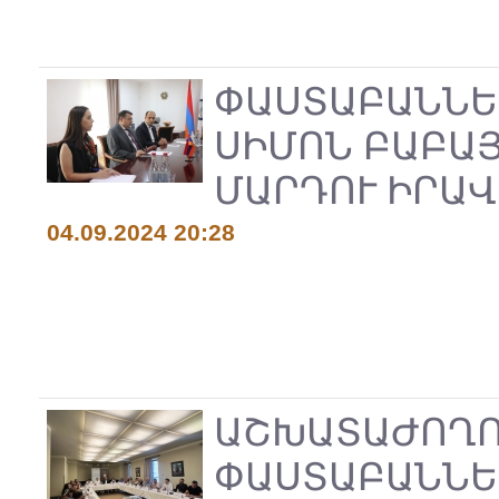
ՓԱՍՏԱԲԱՆՆԵ
ՍԻՄՈՆ ԲԱԲԱՅ
ՄԱՐԴՈՒ ԻՐԱ
04.09.2024 20:28
ԱՇԽԱՏԱԺՈՂՈ
ՓԱՍՏԱԲԱՆՆԵ