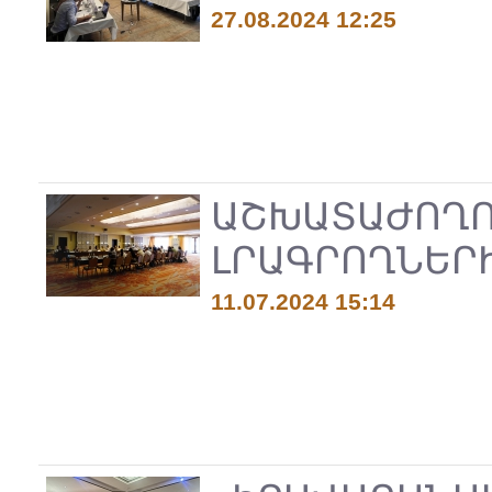
27.08.2024 12:25
ԱՇԽԱՏԱԺՈՂՈ
ԼՐԱԳՐՈՂՆԵՐ
11.07.2024 15:14