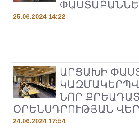
ՓԱՍՏԱԲԱՆՆԵ
25.06.2024 14:22
ԱՐՑԱԽԻ ՓԱՍ
ԿԱԶՄԱԿԵՐՊՎ
ՆՈՐ ՔՐԵԱԴԱ
ՕՐԵՆՍԴՐՈՒԹՅԱՆ ՎԵ
24.06.2024 17:54