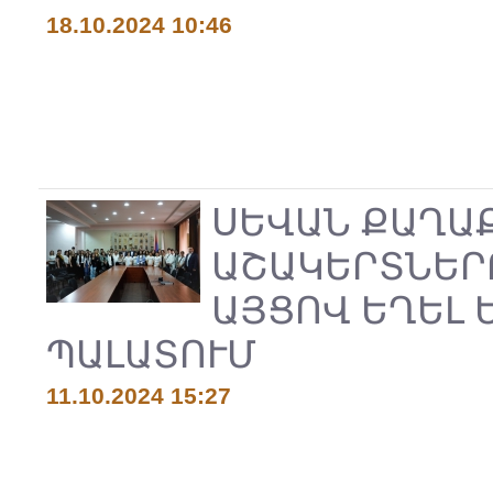
18.10.2024 10:46
ՍԵՎԱՆ ՔԱՂԱ
ԱՇԱԿԵՐՏՆԵՐ
ԱՅՑՈՎ ԵՂԵԼ 
ՊԱԼԱՏՈՒՄ
11.10.2024 15:27