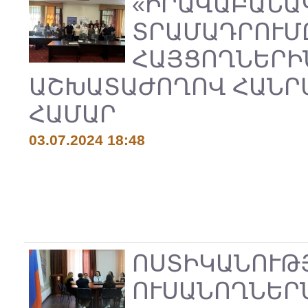
«ԻՐԱՎԱԲԱՆԱ
ՏՐԱՄԱԴՐՈՒՄ
ՀԱՅՑՈՂՆԵՐԻՆ
ԱՇԽԱՏԱԺՈՂՈՎ ՀԱՆՐ
ՀԱՄԱՐ
03.07.2024 18:48
ՈՍՏԻԿԱՆՈՒԹ
ՈՒՍԱՆՈՂՆԵՐՆ