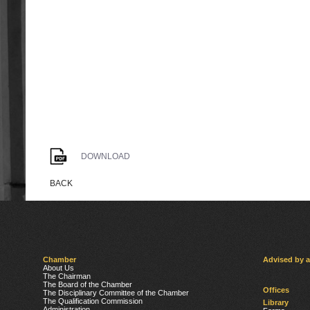
DOWNLOAD
BACK
Chamber
Advised by 
About Us
The Chairman
The Board of the Chamber
Offices
The Disciplinary Committee of the Chamber
The Qualification Commission
Library
Administration