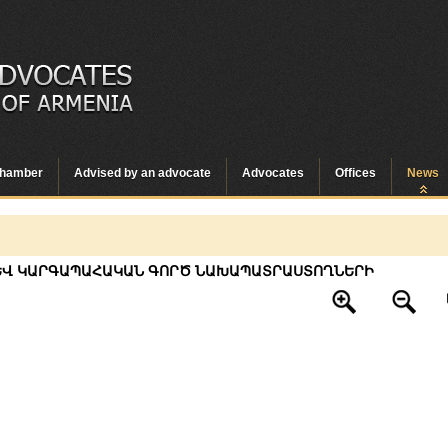
hamber
Advised by an advocate
Advocates
Offices
News
ԵՎ ԿԱՐԳԱՊԱՀԱԿԱՆ ԳՈՐԾ ՆԱԽԱՊԱՏՐԱՍՏՈՂՆԵՐԻ