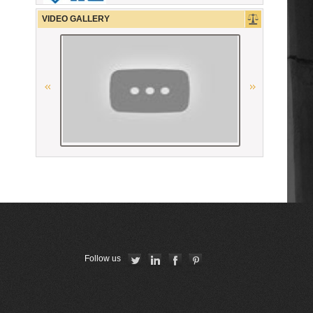
La Carpa de Paris
VIDEO GALLERY
Conférence Internationale des
Barreaux
Ordre des avocats de Paris
Georgian Bar Association
CCBE
American Bar Association
Union Nationale des Carpa
Follow us
Union Internationale des Avocats
“National Bureau of Expertises”
SNPO