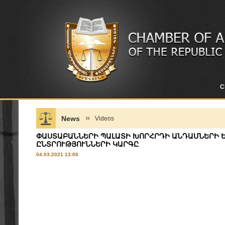
C
News
Videos
ՓԱՍՏԱԲԱՆՆԵՐԻ ՊԱԼԱՏԻ ԽՈՐՀՐԴԻ ԱՆԴԱՄՆԵՐԻ 
ԸՆՏՐՈՒԹՅՈՒՆՆԵՐԻ ԿԱՐԳԸ
04.03.2021 13:00