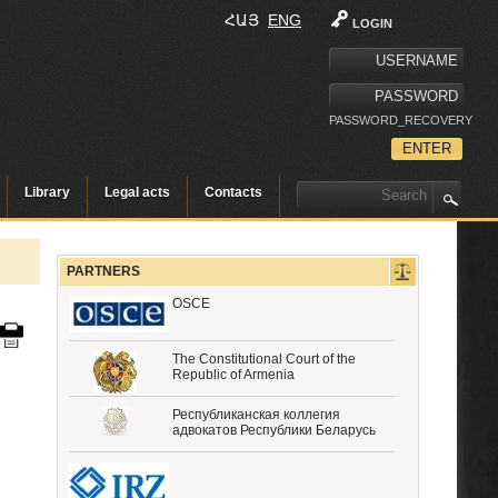
ՀԱՅ
ENG
LOGIN
PASSWORD_RECOVERY
Library
Legal acts
Contacts
PARTNERS
OSCE
The Constitutional Court of the
Republic of Armenia
Республиканская коллегия
адвокатов Республики Беларусь