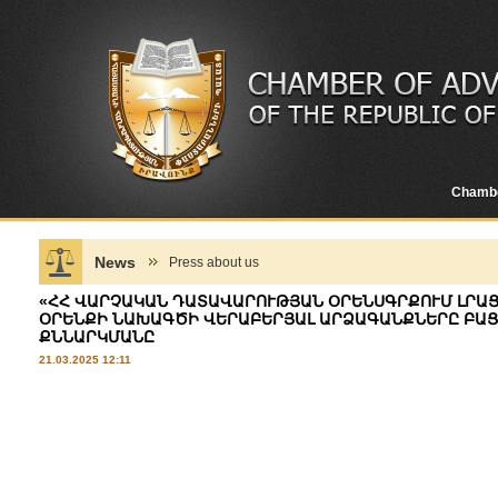
Chamb
News
Press about us
«ՀՀ ՎԱՐՉԱԿԱՆ ԴԱՏԱՎԱՐՈՒԹՅԱՆ ՕՐԵՆՍԳՐՔՈՒՄ ԼՐԱՑ
ՕՐԵՆՔԻ ՆԱԽԱԳԾԻ ՎԵՐԱԲԵՐՅԱԼ ԱՐՁԱԳԱՆՔՆԵՐԸ ԲԱՑԱ
ՔՆՆԱՐԿՄԱՆԸ
21.03.2025 12:11