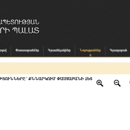
րդով
Փաստաբաններ
Գրասենյակներ
Նորություններ
Գրադարան
ՅՈՒՆՆԵՐԸ ՚ ՔՆՆԱՐԿՈՒՄ ՓԱՍՏԱԲԱՆԻ ՀԵՏ