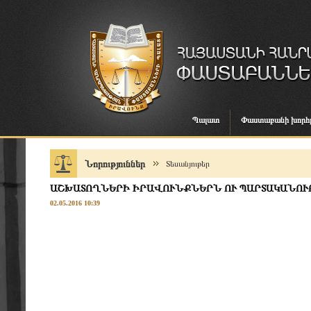
Պալատ
Փաստաբանի խորհ
Նորություններ
Տեսանյութեր
ԱՇԽԱՏՈՂՆԵՐԻ ԻՐԱՎՈՒՆՔՆԵՐՆ ՈՒ ՊԱՐՏԱԿԱՆՈՒԹ
02.05.2016 10:39