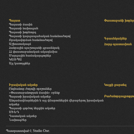
Պալատ
Փաստաբանի խորհր
Պալատի մասին
Պալատի նախագահ
Պալատի խորհուրդ
Պալատի կարգապահական հանձնաժողով
Գրասենյակներ
Որակավորման հանձնաժողով
Աշխատակազմ
Հարց-պատասխան
Հանրային պաշտպանի գրասենյակ
ՀՀ փաստաբանական ակադեմիա
Մարզային համակարգողներ
ԿԱՌՊԱ
Այլ կառույցներ
Իրավական ակտեր
Կայքի քարտեզ
Ընդհանուր ժողովի որոշումներ
«Փաստաբանության մասին» օրենք
Բաժանորդագրությու
Պալատի իրավական ակտեր
Անդամավճարներին և այլ վճարումներին վերաբերող իրավական
ակտեր
Պալատի գործող ներքին ակտեր
ՄԻԵԴ
Դատական ակտեր
Նախագծեր
Պատրաստված է
Studio One.