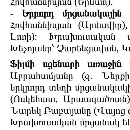
Հովհաննիսյան (Երևան).
-
Երրորդ մրցանակային
Հովհաննիսյան (Արմավիր)
Լոռի): Խրախուսական
Խեչոյանը՝ Չարենցավան, Կ
Ֆիլմի սցենարի առաջին 
Աբրահամյանը (գ. Ներքի
երկրորդ տեղի մրցանակակի
(Ոսկեհատ, Արաագածոտն),
Նարեկ Բաբայանը (Վայոց ձ
Խրախուսական մրցանակ են