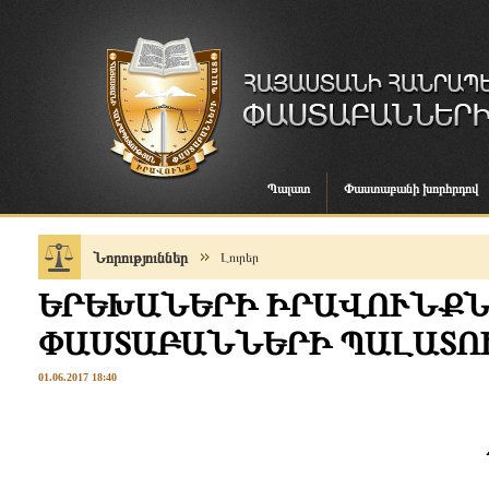
Պալատ
Փաստաբանի խորհրդով
Նորություններ
Լուրեր
ԵՐԵԽԱՆԵՐԻ ԻՐԱՎՈՒՆՔՆ
ՓԱՍՏԱԲԱՆՆԵՐԻ ՊԱԼԱՏՈ
01.06.2017 18:40