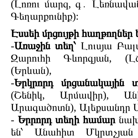
(Լոռու մարզ, գ․ Լեռնավան
Գեղարքունիք):
Էսսեի մրցույթի հաղթողներ 
-
Առաջին տեղ՝
Լուսյա Բալա
Զարուհի Գևորգյան, (
(Երևան),
-
Երկրորդ մրցանակային տ
(Շենիկ, Արմավիր), Ա
Արագածոտն), Ալեքսանդր 
-
Երրորդ տեղի համար
նախ
են՝ Անահիտ Մկրտչյան 