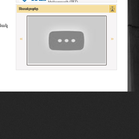
հիմնադրամի (IRZ)
«Փորձաքննությունների ազգային
Տեսանյութեր
բյուրո» ՊՈԱԿ
American Bar Association
ամակ
Գերմանիայի փաստաբանների
դաշնային պալատ
La Carpa de Paris
Union Nationale des Carpa
OSCE
Республиканская коллегия адвокатов
Республики Беларусь
Georgian Bar Association
Conférence Internationale des Barreaux