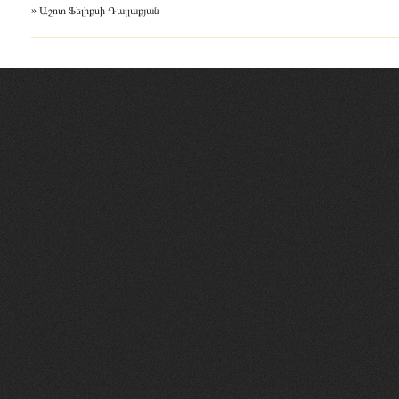
» Աշոտ Ֆելիքսի Դալլաքյան