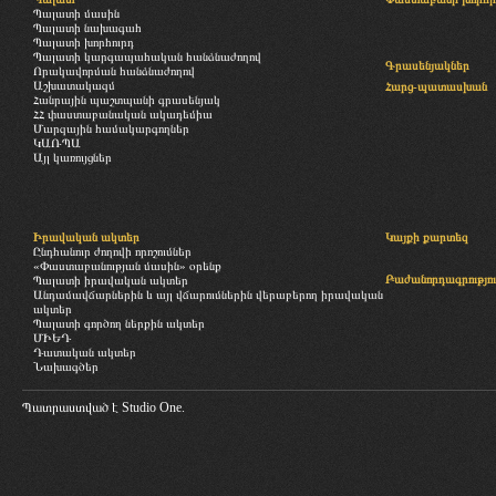
Պալատի մասին
Պալատի նախագահ
Պալատի խորհուրդ
Պալատի կարգապահական հանձնաժողով
Գրասենյակներ
Որակավորման հանձնաժողով
Աշխատակազմ
Հարց-պատասխան
Հանրային պաշտպանի գրասենյակ
ՀՀ փաստաբանական ակադեմիա
Մարզային համակարգողներ
ԿԱՌՊԱ
Այլ կառույցներ
Իրավական ակտեր
Կայքի քարտեզ
Ընդհանուր ժողովի որոշումներ
«Փաստաբանության մասին» օրենք
Բաժանորդագրությու
Պալատի իրավական ակտեր
Անդամավճարներին և այլ վճարումներին վերաբերող իրավական
ակտեր
Պալատի գործող ներքին ակտեր
ՄԻԵԴ
Դատական ակտեր
Նախագծեր
Պատրաստված է
Studio One.