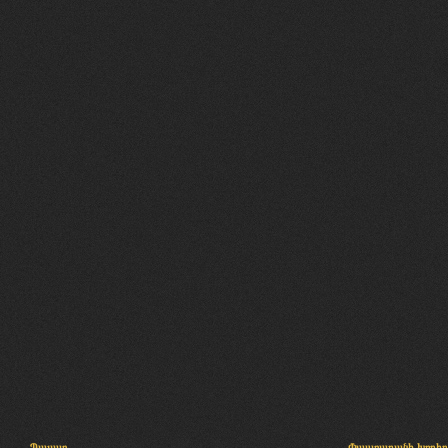
Պալատ
Փաստաբանի խորհր