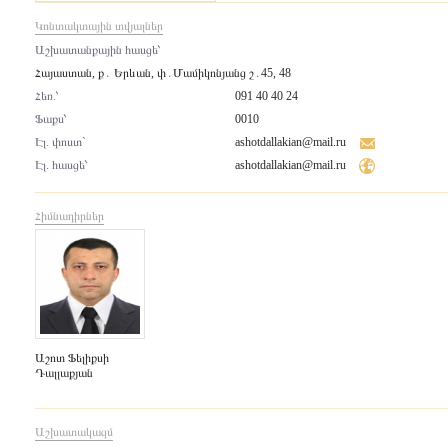
Կոնտակտային տվյալներ
Աշխատանքային հասցե՝
Հայաստան, ք․ Երևան, փ․Մամիկոնյանց շ․45, 48
Հեռ.՝
091 40 40 24
Ֆաքս՝
0010
Էլ. փոստ`
ashotdallakian@mail.ru
Էլ. հասցե՝
ashotdallakian@mail.ru
Հիմնադիրներ
Աշոտ Ֆելիքսի
Դալլաքյան
Աշխատակազմ