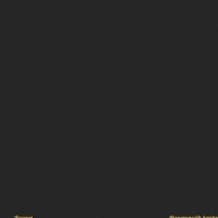
Պալատ
Փաստաբանի խորհր