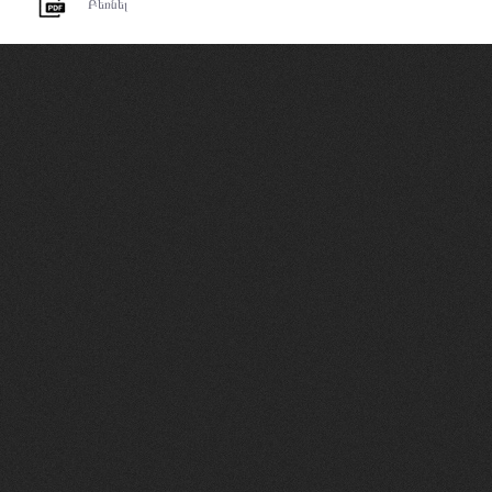
Բեռնել