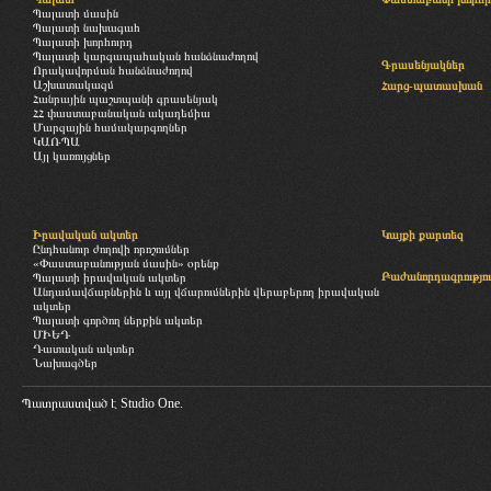
Պալատի մասին
Պալատի նախագահ
Պալատի խորհուրդ
Պալատի կարգապահական հանձնաժողով
Գրասենյակներ
Որակավորման հանձնաժողով
Աշխատակազմ
Հարց-պատասխան
Հանրային պաշտպանի գրասենյակ
ՀՀ փաստաբանական ակադեմիա
Մարզային համակարգողներ
ԿԱՌՊԱ
Այլ կառույցներ
Իրավական ակտեր
Կայքի քարտեզ
Ընդհանուր ժողովի որոշումներ
«Փաստաբանության մասին» օրենք
Բաժանորդագրությու
Պալատի իրավական ակտեր
Անդամավճարներին և այլ վճարումներին վերաբերող իրավական
ակտեր
Պալատի գործող ներքին ակտեր
ՄԻԵԴ
Դատական ակտեր
Նախագծեր
Պատրաստված է
Studio One.