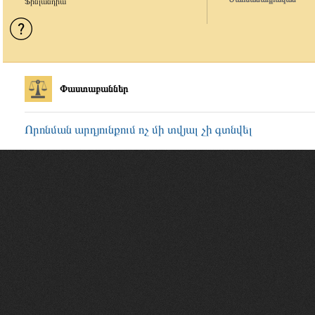
Ֆինլանդիա
Փաստաբաններ
Որոնման արդյունքում ոչ մի տվյալ չի գտնվել