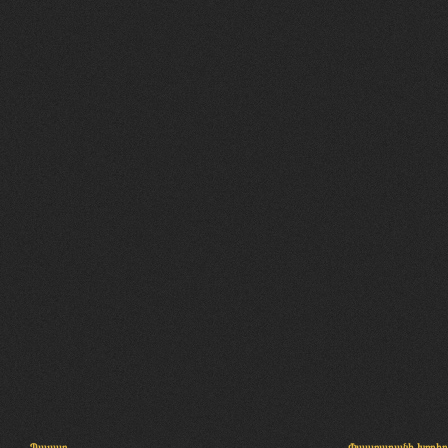
Պալատ
Փաստաբանի խորհր