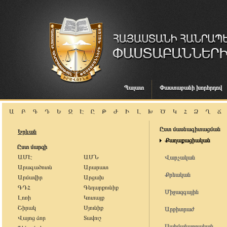
Պալատ
Փաստաբանի խորհրդով
Ա
Բ
Գ
Դ
Ե
Զ
Է
Ը
Թ
Ժ
Ի
Լ
Խ
Ծ
Կ
Հ
Ձ
Ղ
Ճ
Ըստ մասնագիտացման
Երևան
Քաղաքացիական
Ըստ մարզի
ԱՄԷ
ԱՄՆ
Վարչական
Արագածոտն
Արարատ
Քրեական
Արմավիր
Արցախ
ԳԴՀ
Գեղարքունիք
Միջազգային
Լոռի
Կոտայք
Շիրակ
Սյունիք
Արբիտրաժ
Վայոց ձոր
Տավուշ
Սահմանադրական