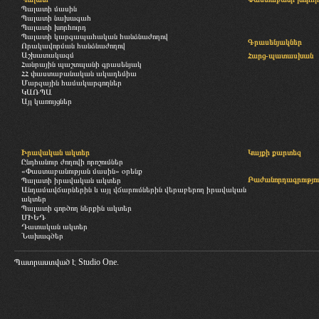
Պալատի մասին
Պալատի նախագահ
Պալատի խորհուրդ
Պալատի կարգապահական հանձնաժողով
Գրասենյակներ
Որակավորման հանձնաժողով
Աշխատակազմ
Հարց-պատասխան
Հանրային պաշտպանի գրասենյակ
ՀՀ փաստաբանական ակադեմիա
Մարզային համակարգողներ
ԿԱՌՊԱ
Այլ կառույցներ
Իրավական ակտեր
Կայքի քարտեզ
Ընդհանուր ժողովի որոշումներ
«Փաստաբանության մասին» օրենք
Բաժանորդագրությու
Պալատի իրավական ակտեր
Անդամավճարներին և այլ վճարումներին վերաբերող իրավական
ակտեր
Պալատի գործող ներքին ակտեր
ՄԻԵԴ
Դատական ակտեր
Նախագծեր
Պատրաստված է
Studio One.