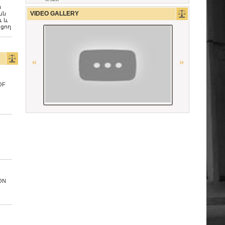
ն
VIDEO GALLERY
ան
ւ և
ցող
Union Nationale des Carpa
The German Federal Bar
OF
Ordre des Avocats de Marseille
OSCE
American Bar Association
“National Bureau of Expertises”
SNPO
ON
La Carpa de Paris
Conférence Internationale des
Barreaux