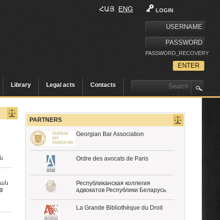
ՀԱՅ
ENG
LOGIN
PASSWORD_RECOVERY
Library
Legal acts
Contacts
PARTNERS
Georgian Bar Association
ն
Ordre des avocats de Paris
կան
Республиканская коллегия
ց
адвокатов Республики Беларусь
La Grande Bibliothèque du Droit