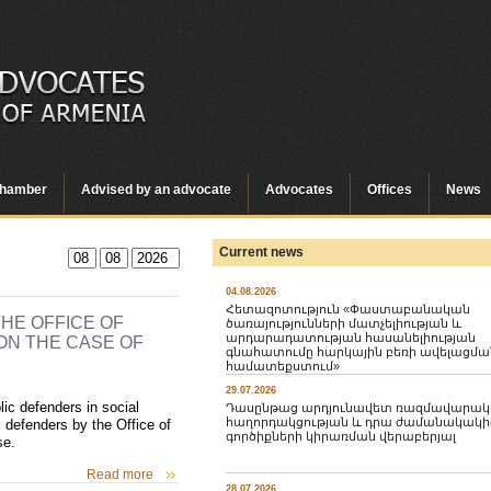
hamber
Advised by an advocate
Advocates
Offices
News
Current news
04.08.2026
Հետազոտություն «Փաստաբանական
HE OFFICE OF
ծառայությունների մատչելիության և
արդարադատության հասանելիության
ON THE CASE OF
գնահատումը հարկային բեռի ավելացմա
համատեքստում»
29.07.2026
ic defenders in social
Դասընթաց արդյունավետ ռազմավարա
հաղորդակցության և դրա ժամանակակի
c defenders by the Office of
գործիքների կիրառման վերաբերյալ
se.
Read more
28.07.2026