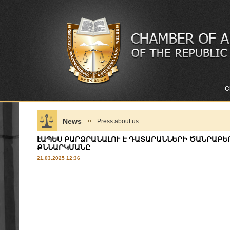
C
News
Press about us
էԱՊԵՍ ԲԱՐՁՐԱՆԱԼՈՒ Է ԴԱՏԱՐԱՆՆԵՐԻ ԾԱՆՐԱԲԵ
ՔՆՆԱՐԿՄԱՆԸ
21.03.2025 12:36