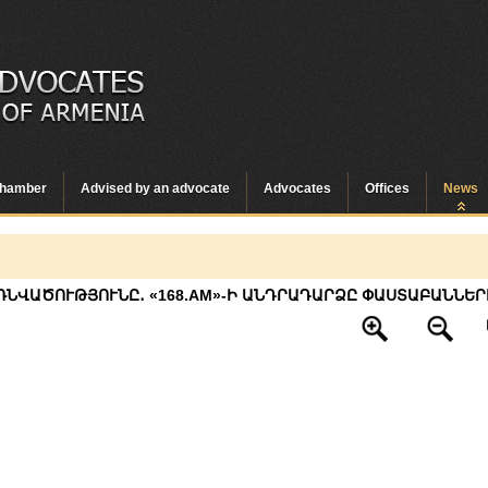
hamber
Advised by an advocate
Advocates
Offices
News
ՌՆՎԱԾՈՒԹՅՈՒՆԸ․ «168.AM»-Ի ԱՆԴՐԱԴԱՐՁԸ ՓԱՍՏԱԲԱՆՆԵՐ