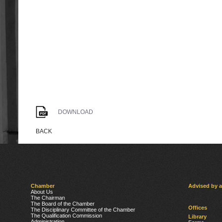
DOWNLOAD
BACK
Chamber
Advised by 
About Us
The Chairman
The Board of the Chamber
Offices
The Disciplinary Committee of the Chamber
The Qualification Commission
Library
Administration