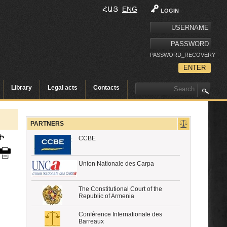
ՀԱՅ
ENG
LOGIN
PASSWORD_RECOVERY
Library
Legal acts
Contacts
PARTNERS
Ի
CCBE
Union Nationale des Carpa
The Constitutional Court of the
Republic of Armenia
Conférence Internationale des
Barreaux