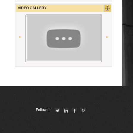
VIDEO GALLERY
Ordre des avocats de Paris
The Constitutional Court of the
Republic of Armenia
The German Federal Bar
“National Bureau of Expertises”
SNPO
Республиканская коллегия
адвокатов Республики Беларусь
American Bar Association
Follow us
La Carpa de Paris
Georgian Bar Association