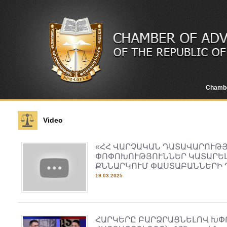
Chamb
Video
«ՀՀ ՎԱՐՉԱԿԱՆ ԴԱՏԱՎԱՐՈՒԹ
ՓՈՓՈԽՈՒԹՅՈՒՆՆԵՐ ԿԱՏԱՐԵԼ
ՔՆՆԱՐԿՈՒՄ ՓԱՍՏԱԲԱՆՆԵՐԻ 
19.03.2025
ՀԱՐԿԵՐԸ ԲԱՐՁՐԱՑՆԵԼՈՎ ԽՓՈ