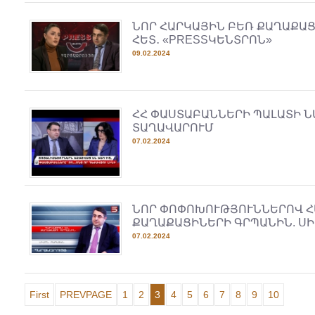
ՆՈՐ ՀԱՐԿԱՅԻՆ ԲԵՌ ՔԱՂԱՔԱՑ
ՀԵՏ․ «PRESSԿԵՆՏՐՈՆ»
09.02.2024
ՀՀ ՓԱՍՏԱԲԱՆՆԵՐԻ ՊԱԼԱՏԻ Ն
ՏԱՂԱՎԱՐՈՒՄ
07.02.2024
ՆՈՐ ՓՈՓՈԽՈՒԹՅՈՒՆՆԵՐՈՎ Հ
ՔԱՂԱՔԱՑԻՆԵՐԻ ԳՐՊԱՆԻՆ. Ս
07.02.2024
First
PREVPAGE
1
2
3
4
5
6
7
8
9
10