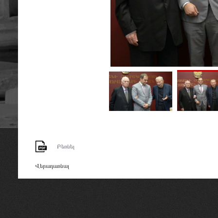
Բեռնել
Վերադառնալ