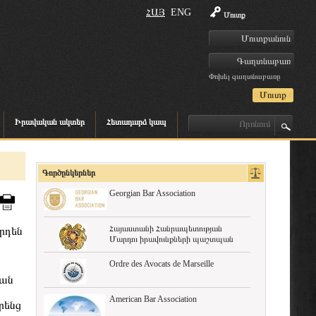
ՀԱՅ
ENG
Մուտք
Փոխել գաղտնաբառը
Իրավական ակտեր
Հետադարձ կապ
Գործընկերներ
Georgian Bar Association
Հայաստանի Հանրապետության
րդեն
Մարդու իրավունքների պաշտպան
Ordre des Avocats de Marseille
ման
American Bar Association
րենց