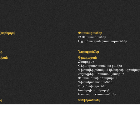
խորհրդով
Փաստաբաններ
ՀՀ Փաստաբաններ
Այլ պետության փաստաբանններ
եր
Նորություններ
սխան
Գրադարան
Ձևաթղթեր
Վերապատրաստման բաժին
Գիտավերլուծական կենտրոնի եզրակացու
Հուշագրեր և համաձայնագրեր
Փաստաբանի գրադարան
Գիտական հոդվածներ
Հաշվետվություններ
Խորհրդի օրակարգեր
Թափուր աշխատատեղեր
եզ
Կոնֆերանսներ
Հետադարձ կապ
ություն
Պատկերասրահ