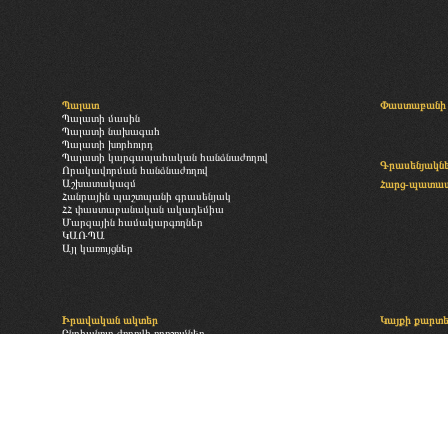
Պալատ
Փաստաբանի 
Պալատի մասին
Պալատի նախագահ
Պալատի խորհուրդ
Պալատի կարգապահական հանձնաժողով
Գրասենյակն
Որակավորման հանձնաժողով
Աշխատակազմ
Հարց-պատա
Հանրային պաշտպանի գրասենյակ
ՀՀ փաստաբանական ակադեմիա
Մարզային համակարգողներ
ԿԱՌՊԱ
Այլ կառույցներ
Իրավական ակտեր
Կայքի քարտ
Ընդհանուր ժողովի որոշումներ
«Փաստաբանության մասին» օրենք
Բաժանորդագր
Պալատի իրավական ակտեր
Անդամավճարներին և այլ վճարումներին վերաբերող իրավական
ակտեր
Պալատի գործող ներքին ակտեր
ՄԻԵԴ
Դատական ակտեր
Նախագծեր