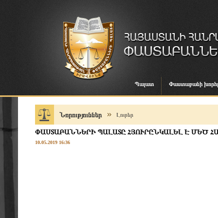
Պալատ
Փաստաբանի խորհ
Նորություններ
Լուրեր
ՓԱՍՏԱԲԱՆՆԵՐԻ ՊԱԼԱՏԸ ՀՅՈՒՐԸՆԿԱԼԵԼ Է ՄԵԾ 
10.05.2019 16:36