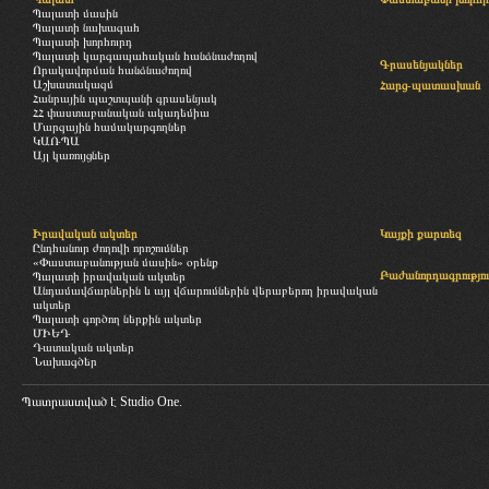
Պալատի մասին
Պալատի նախագահ
Պալատի խորհուրդ
Պալատի կարգապահական հանձնաժողով
Գրասենյակներ
Որակավորման հանձնաժողով
Աշխատակազմ
Հարց-պատասխան
Հանրային պաշտպանի գրասենյակ
ՀՀ փաստաբանական ակադեմիա
Մարզային համակարգողներ
ԿԱՌՊԱ
Այլ կառույցներ
Իրավական ակտեր
Կայքի քարտեզ
Ընդհանուր ժողովի որոշումներ
«Փաստաբանության մասին» օրենք
Բաժանորդագրությու
Պալատի իրավական ակտեր
Անդամավճարներին և այլ վճարումներին վերաբերող իրավական
ակտեր
Պալատի գործող ներքին ակտեր
ՄԻԵԴ
Դատական ակտեր
Նախագծեր
Պատրաստված է
Studio One.