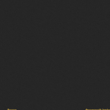
Պալատ
Փաստաբանի խորհր