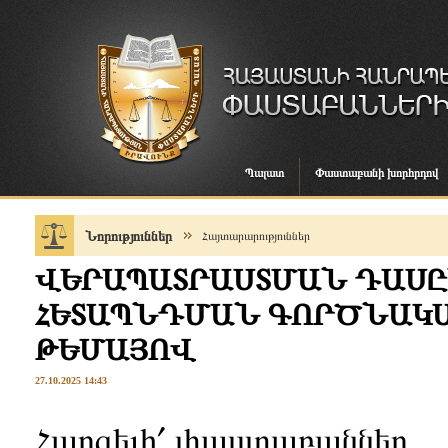
Պալատ
Փաստաբանի խորհրդով
Նորություններ
Հայտարարություններ
ՎԵՐԱՊԱՏՐԱՍՏՄԱՆ ԴԱՍԸ
ՀԵՏԱՊՆԴՄԱՆ ԳՈՐԾՆԱԿԱ
ԹԵՄԱՅՈՎ
27.10.2025 14:43
Հարգելի՛ փաստաբաններ,