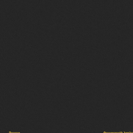
Պալատ
Փաստաբանի խորհր