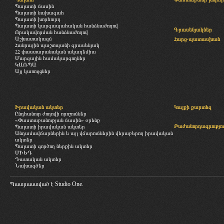
Պալատի մասին
Պալատի նախագահ
Պալատի խորհուրդ
Պալատի կարգապահական հանձնաժողով
Գրասենյակներ
Որակավորման հանձնաժողով
Աշխատակազմ
Հարց-պատասխան
Հանրային պաշտպանի գրասենյակ
ՀՀ փաստաբանական ակադեմիա
Մարզային համակարգողներ
ԿԱՌՊԱ
Այլ կառույցներ
Իրավական ակտեր
Կայքի քարտեզ
Ընդհանուր ժողովի որոշումներ
«Փաստաբանության մասին» օրենք
Բաժանորդագրությու
Պալատի իրավական ակտեր
Անդամավճարներին և այլ վճարումներին վերաբերող իրավական
ակտեր
Պալատի գործող ներքին ակտեր
ՄԻԵԴ
Դատական ակտեր
Նախագծեր
Պատրաստված է
Studio One.