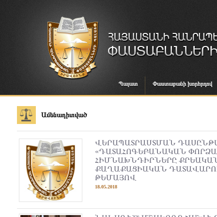
Պալատ
Փաստաբանի խորհրդով
Ամենադիտված
ՎԵՐԱՊԱՏՐԱՍՏՄԱՆ ԴԱՍԸՆԹ
«ԴԱՏԱՀՈԳԵԲԱՆԱԿԱՆ ՓՈՐՁ
ՀԻՄՆԱԽՆԴԻՐՆԵՐԸ ՔՐԵԱԿԱ
ՔԱՂԱՔԱՑԻԱԿԱՆ ԴԱՏԱՎԱՐՈ
ԹԵՄԱՅՈՎ
18.05.2018