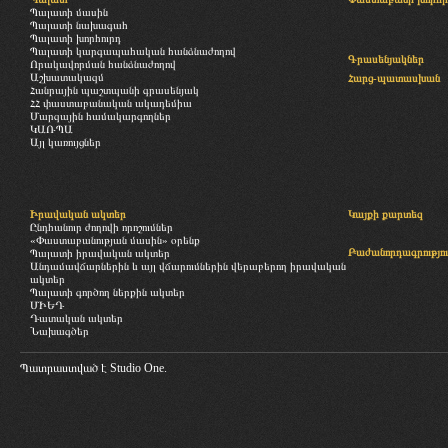
Պալատի մասին
Պալատի նախագահ
Պալատի խորհուրդ
Պալատի կարգապահական հանձնաժողով
Գրասենյակներ
Որակավորման հանձնաժողով
Աշխատակազմ
Հարց-պատասխան
Հանրային պաշտպանի գրասենյակ
ՀՀ փաստաբանական ակադեմիա
Մարզային համակարգողներ
ԿԱՌՊԱ
Այլ կառույցներ
Իրավական ակտեր
Կայքի քարտեզ
Ընդհանուր ժողովի որոշումներ
«Փաստաբանության մասին» օրենք
Բաժանորդագրությու
Պալատի իրավական ակտեր
Անդամավճարներին և այլ վճարումներին վերաբերող իրավական
ակտեր
Պալատի գործող ներքին ակտեր
ՄԻԵԴ
Դատական ակտեր
Նախագծեր
Պատրաստված է
Studio One.