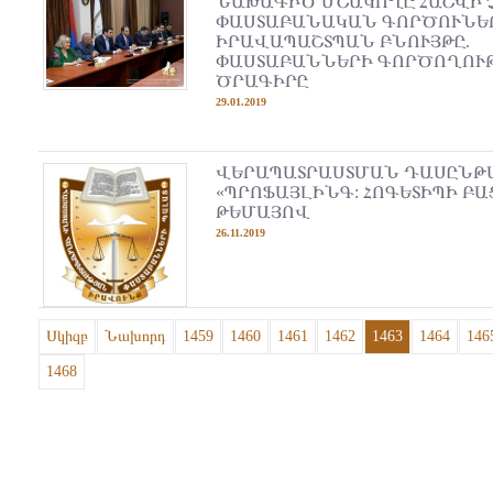
ՆԱԽԱԳԻԾ ՄՇԱԿՈՂԸ ՀԱՇՎԻ 
ՓԱՍՏԱԲԱՆԱԿԱՆ ԳՈՐԾՈՒՆԵ
ԻՐԱՎԱՊԱՇՏՊԱՆ ԲՆՈՒՅԹԸ.
ՓԱՍՏԱԲԱՆՆԵՐԻ ԳՈՐԾՈՂՈՒ
ԾՐԱԳԻՐԸ
29.01.2019
ՎԵՐԱՊԱՏՐԱՍՏՄԱՆ ԴԱՍԸՆԹ
«ՊՐՈՖԱՅԼԻՆԳ: ՀՈԳԵՏԻՊԻ ԲԱ
ԹԵՄԱՅՈՎ
26.11.2019
Սկիզբ
Նախորդ
1459
1460
1461
1462
1463
1464
146
1468