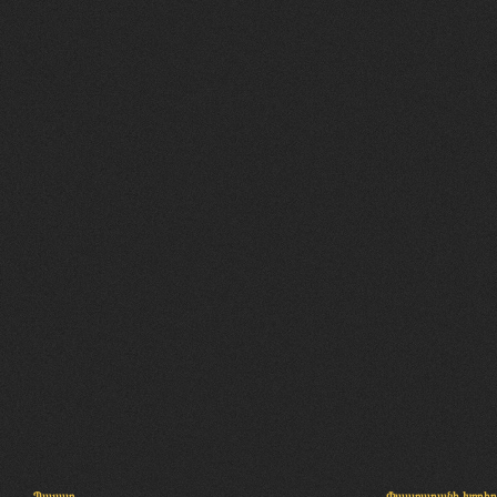
Պալատ
Փաստաբանի խորհր