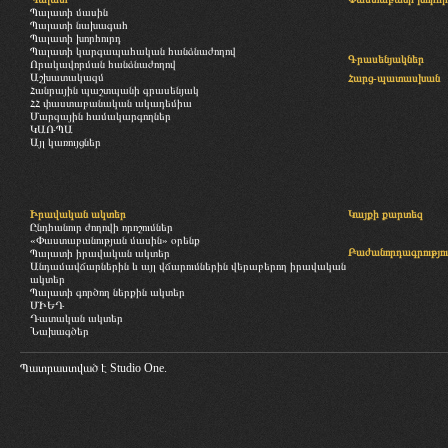
Պալատի մասին
Պալատի նախագահ
Պալատի խորհուրդ
Պալատի կարգապահական հանձնաժողով
Գրասենյակներ
Որակավորման հանձնաժողով
Աշխատակազմ
Հարց-պատասխան
Հանրային պաշտպանի գրասենյակ
ՀՀ փաստաբանական ակադեմիա
Մարզային համակարգողներ
ԿԱՌՊԱ
Այլ կառույցներ
Իրավական ակտեր
Կայքի քարտեզ
Ընդհանուր ժողովի որոշումներ
«Փաստաբանության մասին» օրենք
Բաժանորդագրությու
Պալատի իրավական ակտեր
Անդամավճարներին և այլ վճարումներին վերաբերող իրավական
ակտեր
Պալատի գործող ներքին ակտեր
ՄԻԵԴ
Դատական ակտեր
Նախագծեր
Պատրաստված է
Studio One.