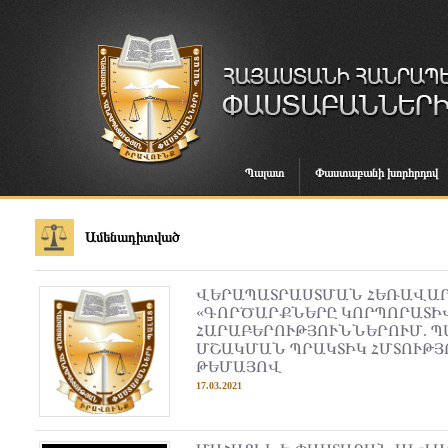
Պալատ
Փաստաբանի խորհրդով
Ամենադիտված
ՎԵՐԱՊԱՏՐԱՍՏՄԱՆ ՀԵՌԱՎԱ
«ԳՈՐԾԱՐՔՆԵՐԸ ԿՈՐՊՈՐԱՏԻ
ՀԱՐԱԲԵՐՈՒԹՅՈՒՆՆԵՐՈՒՄ. 
ՄՇԱԿՄԱՆ ՊՐԱԿՏԻԿ ՀՄՏՈՒԹՅ
ԹԵՄԱՅՈՎ
17.03.2021