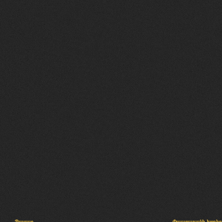
Պալատ
Փաստաբանի խորհր