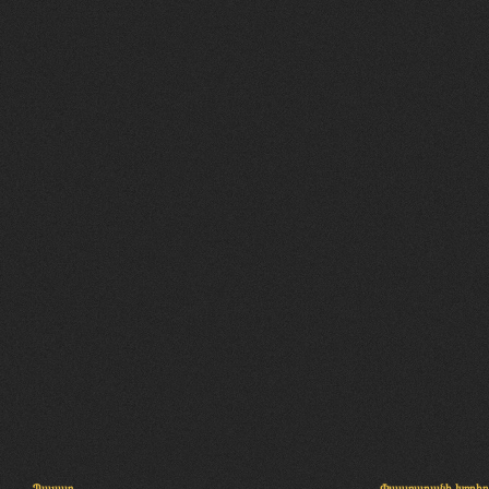
Պալատ
Փաստաբանի խորհր