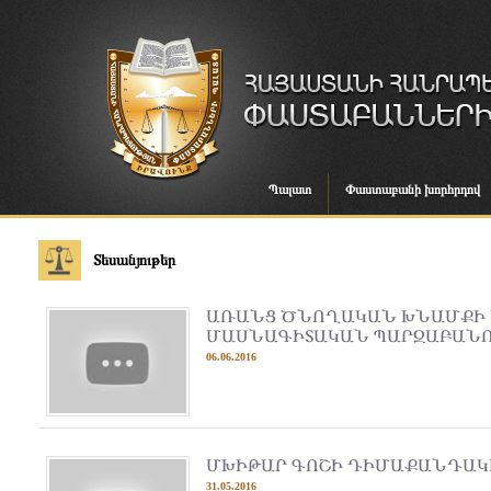
Պալատ
Փաստաբանի խորհրդով
Տեսանյութեր
ԱՌԱՆՑ ԾՆՈՂԱԿԱՆ ԽՆԱՄՔԻ 
ՄԱՍՆԱԳԻՏԱԿԱՆ ՊԱՐԶԱԲԱՆ
06.06.2016
ՄԽԻԹԱՐ ԳՈՇԻ ԴԻՄԱՔԱՆԴԱԿ
31.05.2016