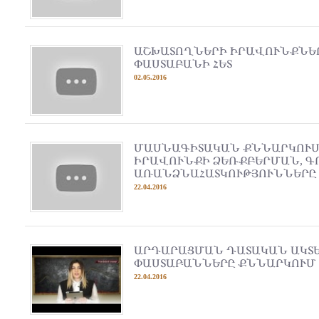
ԱՇԽԱՏՈՂՆԵՐԻ ԻՐԱՎՈՒՆՔՆԵՐ
ՓԱՍՏԱԲԱՆԻ ՀԵՏ
02.05.2016
ՄԱՍՆԱԳԻՏԱԿԱՆ ՔՆՆԱՐԿՈՒՄ
ԻՐԱՎՈՒՆՔԻ ՁԵՌՔԲԵՐՄԱՆ, 
ԱՌԱՆՁՆԱՀԱՏԿՈՒԹՅՈՒՆՆԵՐԸ
22.04.2016
ԱՐԴԱՐԱՑՄԱՆ ԴԱՏԱԿԱՆ ԱԿՏԵ
ՓԱՍՏԱԲԱՆՆԵՐԸ ՔՆՆԱՐԿՈՒՄ
22.04.2016