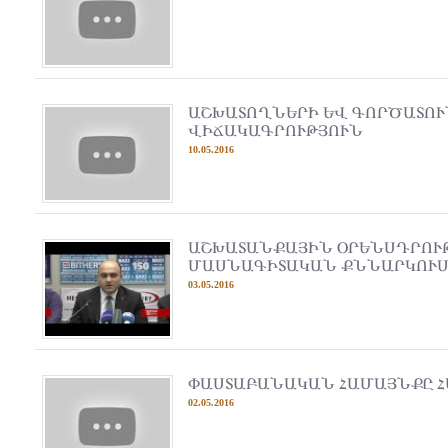
ԱՇԽԱՏՈՂՆԵՐԻ ԵՎ ԳՈՐԾԱՏՈՒ
ՎԻՃԱԿԱԳՐՈՒԹՅՈՒՆ
10.05.2016
ԱՇԽԱՏԱՆՔԱՅԻՆ ՕՐԵՆՍԴՐՈՒ
ՄԱՍՆԱԳԻՏԱԿԱՆ ՔՆՆԱՐԿՈՒ
03.05.2016
ՓԱՍՏԱԲԱՆԱԿԱՆ ՀԱՄԱՅՆՔԸ 
02.05.2016