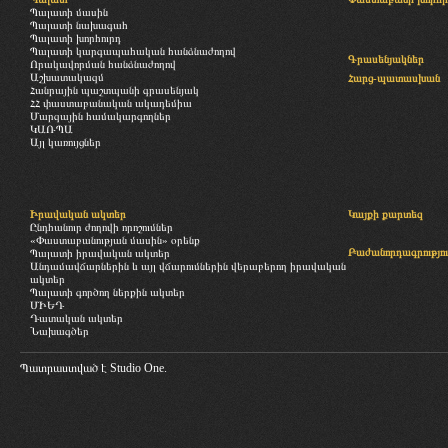
Պալատի մասին
Պալատի նախագահ
Պալատի խորհուրդ
Պալատի կարգապահական հանձնաժողով
Գրասենյակներ
Որակավորման հանձնաժողով
Աշխատակազմ
Հարց-պատասխան
Հանրային պաշտպանի գրասենյակ
ՀՀ փաստաբանական ակադեմիա
Մարզային համակարգողներ
ԿԱՌՊԱ
Այլ կառույցներ
Իրավական ակտեր
Կայքի քարտեզ
Ընդհանուր ժողովի որոշումներ
«Փաստաբանության մասին» օրենք
Բաժանորդագրությու
Պալատի իրավական ակտեր
Անդամավճարներին և այլ վճարումներին վերաբերող իրավական
ակտեր
Պալատի գործող ներքին ակտեր
ՄԻԵԴ
Դատական ակտեր
Նախագծեր
Պատրաստված է
Studio One.