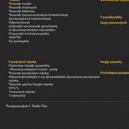
Պալատի մասին
Պալատի նախագահ
Պալատի խորհուրդ
Պալատի կարգապահական հանձնաժողով
Գրասենյակներ
Որակավորման հանձնաժողով
Աշխատակազմ
Հարց-պատասխան
Հանրային պաշտպանի գրասենյակ
ՀՀ փաստաբանական ակադեմիա
Մարզային համակարգողներ
ԿԱՌՊԱ
Այլ կառույցներ
Իրավական ակտեր
Կայքի քարտեզ
Ընդհանուր ժողովի որոշումներ
«Փաստաբանության մասին» օրենք
Բաժանորդագրությու
Պալատի իրավական ակտեր
Անդամավճարներին և այլ վճարումներին վերաբերող իրավական
ակտեր
Պալատի գործող ներքին ակտեր
ՄԻԵԴ
Դատական ակտեր
Նախագծեր
Պատրաստված է
Studio One.