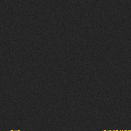
Պալատ
Փաստաբանի խորհր