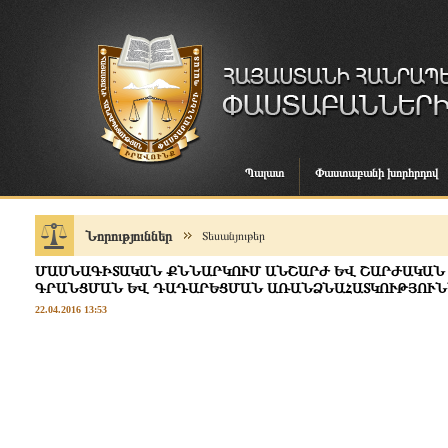
Պալատ
Փաստաբանի խորհրդով
Նորություններ
Տեսանյութեր
ՄԱՍՆԱԳԻՏԱԿԱՆ ՔՆՆԱՐԿՈՒՄ ԱՆՇԱՐԺ ԵՎ ՇԱՐԺԱԿԱՆ 
ԳՐԱՆՑՄԱՆ ԵՎ ԴԱԴԱՐԵՑՄԱՆ ԱՌԱՆՁՆԱՀԱՏԿՈՒԹՅՈՒՆ
22.04.2016 13:53