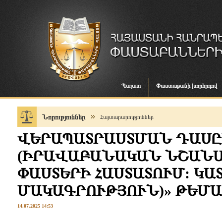
Պալատ
Փաստաբանի խորհրդով
Նորություններ
Հայտարարություններ
ՎԵՐԱՊԱՏՐԱՍՏՄԱՆ ԴԱՍԸ
(ԻՐԱՎԱԲԱՆԱԿԱՆ ՆՇԱՆԱ
ՓԱՍՏԵՐԻ ՀԱՍՏԱՏՈՒՄ: Կ
ՄԱԿԱԳՐՈՒԹՅՈՒՆ)» ԹԵՄ
14.07.2025 14:53