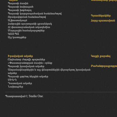
Պալատի մասին
Պալատի նախագահ
Պալատի խորհուրդ
Պալատի կարգապահական հանձնաժողով
Գրասենյակներ
Որակավորման հանձնաժողով
Աշխատակազմ
Հարց-պատասխան
Հանրային պաշտպանի գրասենյակ
ՀՀ փաստաբանական ակադեմիա
Մարզային համակարգողներ
ԿԱՌՊԱ
Այլ կառույցներ
Իրավական ակտեր
Կայքի քարտեզ
Ընդհանուր ժողովի որոշումներ
«Փաստաբանության մասին» օրենք
Բաժանորդագրությու
Պալատի իրավական ակտեր
Անդամավճարներին և այլ վճարումներին վերաբերող իրավական
ակտեր
Պալատի գործող ներքին ակտեր
ՄԻԵԴ
Դատական ակտեր
Նախագծեր
Պատրաստված է
Studio One.