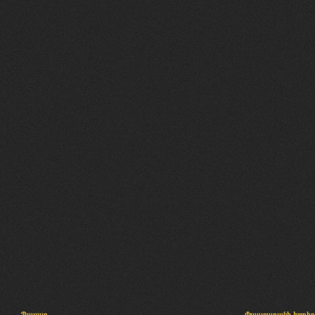
Պալատ
Փաստաբանի խորհր