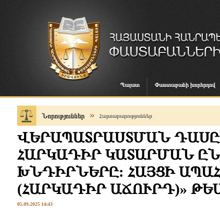
Պալատ
Փաստաբանի խորհրդով
Նորություններ
Հայտարարություններ
ՎԵՐԱՊԱՏՐԱՍՏՄԱՆ ԴԱՍԸ
ՀԱՐԿԱԴԻՐ ԿԱՏԱՐՄԱՆ Ը
ԽՆԴԻՐՆԵՐԸ: ՀԱՅՑԻ ԱՊԱ
(ՀԱՐԿԱԴԻՐ ԱՃՈՒՐԴ)» Թ
05.09.2025 14:43