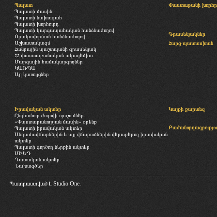
Պալատ
Փաստաբանի խորհր
Պալատի մասին
Պալատի նախագահ
Պալատի խորհուրդ
Պալատի կարգապահական հանձնաժողով
Գրասենյակներ
Որակավորման հանձնաժողով
Աշխատակազմ
Հարց-պատասխան
Հանրային պաշտպանի գրասենյակ
ՀՀ փաստաբանական ակադեմիա
Մարզային համակարգողներ
ԿԱՌՊԱ
Այլ կառույցներ
Իրավական ակտեր
Կայքի քարտեզ
Ընդհանուր ժողովի որոշումներ
«Փաստաբանության մասին» օրենք
Բաժանորդագրությու
Պալատի իրավական ակտեր
Անդամավճարներին և այլ վճարումներին վերաբերող իրավական
ակտեր
Պալատի գործող ներքին ակտեր
ՄԻԵԴ
Դատական ակտեր
Նախագծեր
Պատրաստված է
Studio One.