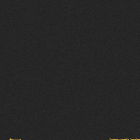
Պալատ
Փաստաբանի խորհր