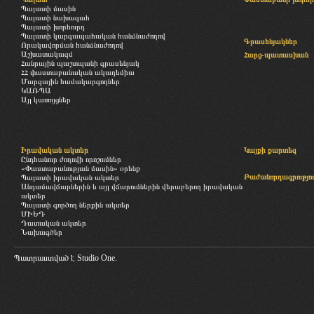
Պալատի մասին
Պալատի նախագահ
Պալատի խորհուրդ
Պալատի կարգապահական հանձնաժողով
Գրասենյակներ
Որակավորման հանձնաժողով
Աշխատակազմ
Հարց-պատասխան
Հանրային պաշտպանի գրասենյակ
ՀՀ փաստաբանական ակադեմիա
Մարզային համակարգողներ
ԿԱՌՊԱ
Այլ կառույցներ
Իրավական ակտեր
Կայքի քարտեզ
Ընդհանուր ժողովի որոշումներ
«Փաստաբանության մասին» օրենք
Բաժանորդագրությու
Պալատի իրավական ակտեր
Անդամավճարներին և այլ վճարումներին վերաբերող իրավական
ակտեր
Պալատի գործող ներքին ակտեր
ՄԻԵԴ
Դատական ակտեր
Նախագծեր
Պատրաստված է
Studio One.