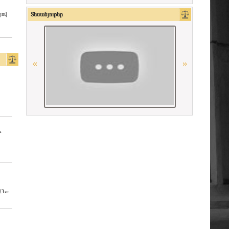
Ordre des Avocats de Marseille
յով
Տեսանյութեր
La Grande Bibliothèque du Droit
Գերմանիայի փաստաբանների
դաշնային պալատ
Միջազգային իրավական
համագործակցության գերմանական
հիմնադրամի (IRZ)
American Bar Association
Ի
La Carpa de Paris
Республиканская коллегия адвокатов
Республики Беларусь
ԱՆ»
Հայաստանի Հանրապետության
Մարդու իրավունքների պաշտպան
OSCE