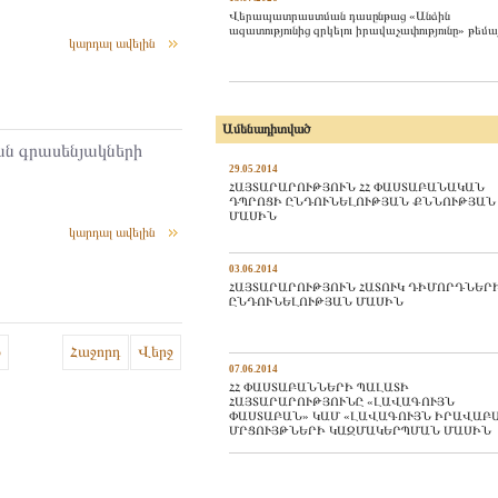
Վերապատրաստման դասընթաց «Անձին
ազատությունից զրկելու իրավաչափությունը» թեմա
կարդալ ավելին
Ամենադիտված
ն գրասենյակների
29.05.2014
ՀԱՅՏԱՐԱՐՈՒԹՅՈՒՆ ՀՀ ՓԱՍՏԱԲԱՆԱԿԱՆ
ԴՊՐՈՑԻ ԸՆԴՈՒՆԵԼՈՒԹՅԱՆ ՔՆՆՈՒԹՅԱՆ
ՄԱՍԻՆ
կարդալ ավելին
03.06.2014
ՀԱՅՏԱՐԱՐՈՒԹՅՈՒՆ ՀԱՏՈՒԿ ԴԻՄՈՐԴՆԵՐ
ԸՆԴՈՒՆԵԼՈՒԹՅԱՆ ՄԱՍԻՆ
5
Հաջորդ
Վերջ
07.06.2014
ՀՀ ՓԱՍՏԱԲԱՆՆԵՐԻ ՊԱԼԱՏԻ
ՀԱՅՏԱՐԱՐՈՒԹՅՈՒՆԸ «ԼԱՎԱԳՈՒՅՆ
ՓԱՍՏԱԲԱՆ» ԿԱՄ «ԼԱՎԱԳՈՒՅՆ ԻՐԱՎԱԲ
ՄՐՑՈՒՅԹՆԵՐԻ ԿԱԶՄԱԿԵՐՊՄԱՆ ՄԱՍԻՆ