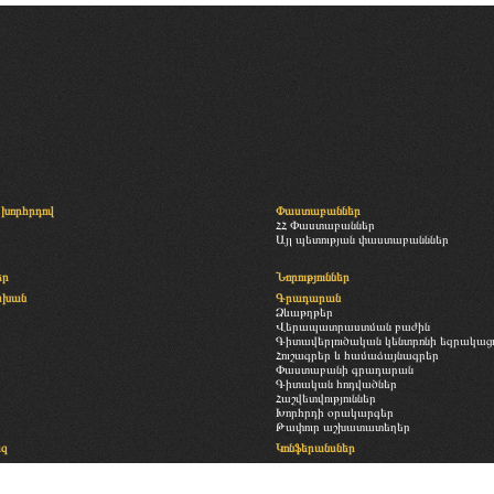
խորհրդով
Փաստաբաններ
ՀՀ Փաստաբաններ
Այլ պետության փաստաբանններ
եր
Նորություններ
սխան
Գրադարան
Ձևաթղթեր
Վերապատրաստման բաժին
Գիտավերլուծական կենտրոնի եզրակացու
Հուշագրեր և համաձայնագրեր
Փաստաբանի գրադարան
Գիտական հոդվածներ
Հաշվետվություններ
Խորհրդի օրակարգեր
Թափուր աշխատատեղեր
եզ
Կոնֆերանսներ
Հետադարձ կապ
ություն
Պատկերասրահ