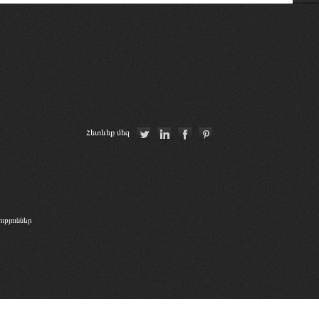
Հայաստանի Հանրապետության
սահմանադրական դատարան
CCBE
Georgian Bar Association
«Փորձաքննությունների ազգային
Հետևեք մեզ
բյուրո» ՊՈԱԿ
թյուններ