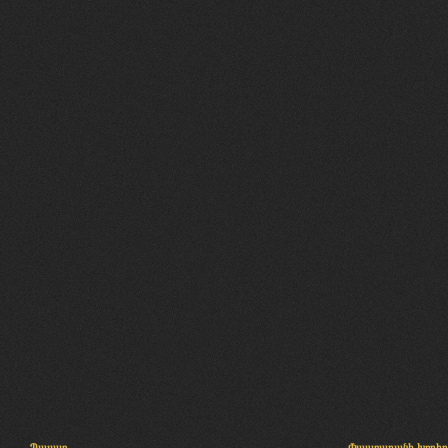
Պալատ
Փաստաբանի խորհր