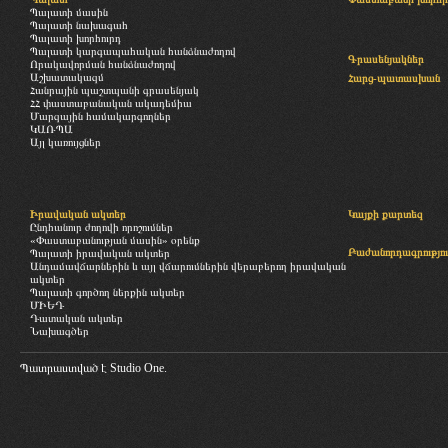
Պալատի մասին
Պալատի նախագահ
Պալատի խորհուրդ
Պալատի կարգապահական հանձնաժողով
Գրասենյակներ
Որակավորման հանձնաժողով
Աշխատակազմ
Հարց-պատասխան
Հանրային պաշտպանի գրասենյակ
ՀՀ փաստաբանական ակադեմիա
Մարզային համակարգողներ
ԿԱՌՊԱ
Այլ կառույցներ
Իրավական ակտեր
Կայքի քարտեզ
Ընդհանուր ժողովի որոշումներ
«Փաստաբանության մասին» օրենք
Բաժանորդագրությու
Պալատի իրավական ակտեր
Անդամավճարներին և այլ վճարումներին վերաբերող իրավական
ակտեր
Պալատի գործող ներքին ակտեր
ՄԻԵԴ
Դատական ակտեր
Նախագծեր
Պատրաստված է
Studio One.