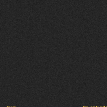
Պալատ
Փաստաբանի խորհր