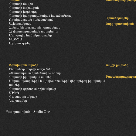
Պալատի մասին
Պալատի նախագահ
Պալատի խորհուրդ
Պալատի կարգապահական հանձնաժողով
Գրասենյակներ
Որակավորման հանձնաժողով
Աշխատակազմ
Հարց-պատասխան
Հանրային պաշտպանի գրասենյակ
ՀՀ փաստաբանական ակադեմիա
Մարզային համակարգողներ
ԿԱՌՊԱ
Այլ կառույցներ
Իրավական ակտեր
Կայքի քարտեզ
Ընդհանուր ժողովի որոշումներ
«Փաստաբանության մասին» օրենք
Բաժանորդագրությու
Պալատի իրավական ակտեր
Անդամավճարներին և այլ վճարումներին վերաբերող իրավական
ակտեր
Պալատի գործող ներքին ակտեր
ՄԻԵԴ
Դատական ակտեր
Նախագծեր
Պատրաստված է
Studio One.