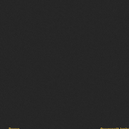
Պալատ
Փաստաբանի խորհր