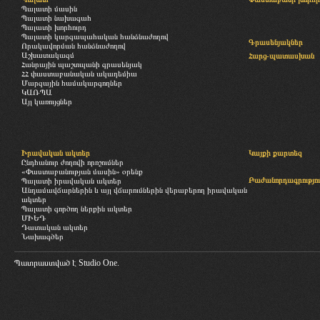
Պալատի մասին
Պալատի նախագահ
Պալատի խորհուրդ
Պալատի կարգապահական հանձնաժողով
Գրասենյակներ
Որակավորման հանձնաժողով
Աշխատակազմ
Հարց-պատասխան
Հանրային պաշտպանի գրասենյակ
ՀՀ փաստաբանական ակադեմիա
Մարզային համակարգողներ
ԿԱՌՊԱ
Այլ կառույցներ
Իրավական ակտեր
Կայքի քարտեզ
Ընդհանուր ժողովի որոշումներ
«Փաստաբանության մասին» օրենք
Բաժանորդագրությու
Պալատի իրավական ակտեր
Անդամավճարներին և այլ վճարումներին վերաբերող իրավական
ակտեր
Պալատի գործող ներքին ակտեր
ՄԻԵԴ
Դատական ակտեր
Նախագծեր
Պատրաստված է
Studio One.