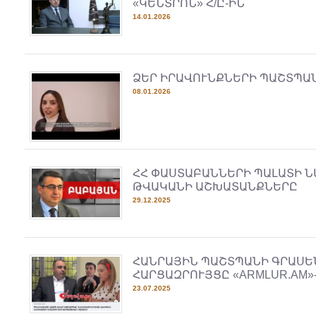
«ԿԵՆՏՐՈՆ» Հ/Ը-ԻՆ
14.01.2026
ՁԵՐ ԻՐԱՎՈՒՆՔՆԵՐԻ ՊԱՇՏՊԱ
08.01.2026
ՀՀ ՓԱՍՏԱԲԱՆՆԵՐԻ ՊԱԼԱՏԻ Ն
ԹՎԱԿԱՆԻ ԱՇԽԱՏԱՆՔՆԵՐԸ
29.12.2025
ՀԱՆՐԱՅԻՆ ՊԱՇՏՊԱՆԻ ԳՐԱՍԵ
ՀԱՐՑԱԶՐՈՒՅՑԸ «ARMLUR.AM»
23.07.2025