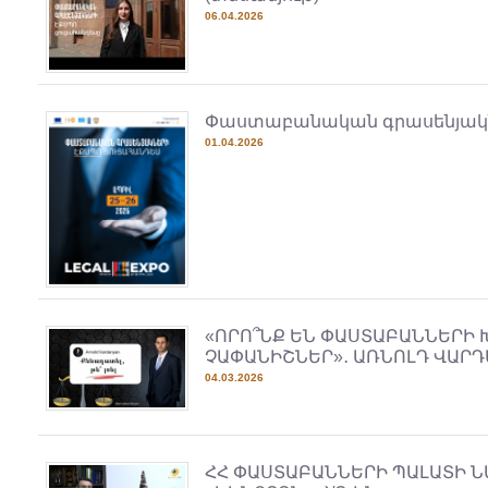
06.04.2026
Փաստաբանական գրասենյակնե
01.04.2026
«ՈՐՈ՞ՆՔ ԵՆ ՓԱՍՏԱԲԱՆՆԵՐԻ
ՉԱՓԱՆԻՇՆԵՐ»․ ԱՌՆՈԼԴ ՎԱՐ
04.03.2026
ՀՀ ՓԱՍՏԱԲԱՆՆԵՐԻ ՊԱԼԱՏԻ 