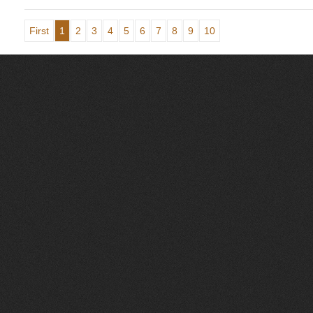
First
1
2
3
4
5
6
7
8
9
10