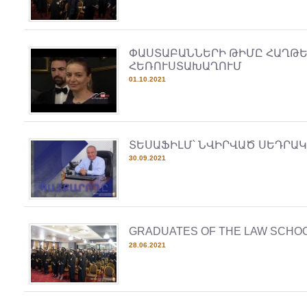
ՓԱՍՏԱԲԱՆՆԵՐԻ ԹԻՄԸ ՀԱՂԹԵԼ 
ՀԵՌՈՒՍՏԱԽԱՂՈՒՄ
01.10.2021
ՏԵՍԱՖԻԼՄ՝ ՆՎԻՐՎԱԾ ՍԵԴՐԱ
30.09.2021
GRADUATES OF THE LAW SCHOO
28.06.2021