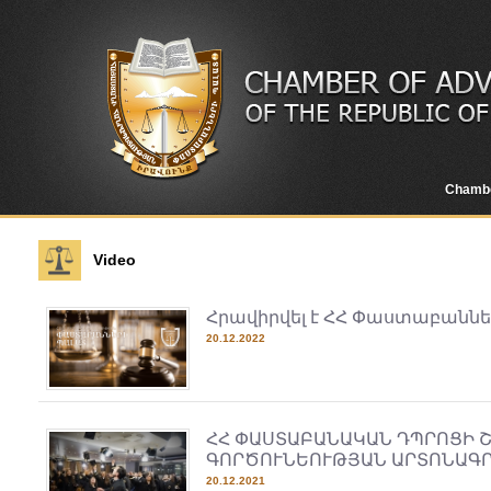
Chamb
Video
Հրավիրվել է ՀՀ Փաստաբաններ
20.12.2022
ՀՀ ՓԱՍՏԱԲԱՆԱԿԱՆ ԴՊՐՈՑԻ 
ԳՈՐԾՈՒՆԵՈՒԹՅԱՆ ԱՐՏՈՆԱԳ
20.12.2021