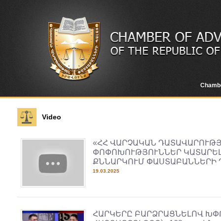
Chamb
Video
«ՀՀ ՎԱՐՉԱԿԱՆ ԴԱՏԱՎԱՐՈՒԹ
ՓՈՓՈԽՈՒԹՅՈՒՆՆԵՐ ԿԱՏԱՐԵԼ
ՔՆՆԱՐԿՈՒՄ ՓԱՍՏԱԲԱՆՆԵՐԻ 
19.03.2025
ՀԱՐԿԵՐԸ ԲԱՐՁՐԱՑՆԵԼՈՎ ԽՓՈ