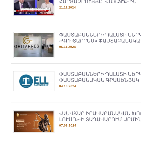
ՀԱՐՑԱԶՐՈՒՅՑԸ՝ «168․am»-ԻՆ
21.11.2024
ՓԱՍՏԱԲԱՆՆԵՐԻ ՊԱԼԱՏԻ ՆԵՐ
«ԳՐԻՏԱՐՐԵՍ» ՓԱՍՏԱԲԱՆԱԿԱ
06.11.2024
ՓԱՍՏԱԲԱՆՆԵՐԻ ՊԱԼԱՏԻ ՆԵՐԿ
ՓԱՍՏԱԲԱՆԱԿԱՆ ԳՐԱՍԵՆՅԱԿ
04.10.2024
«ԱՆՎՃԱՐ ԻՐԱՎԱԲԱՆԱԿԱՆ ԽՈ
ԼՈՒՍՈ»֊Ի ՏԱՂԱՎԱՐՈՒՄ ԱՐՄԻ
07.03.2024