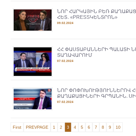
ՆՈՐ ՀԱՐԿԱՅԻՆ ԲԵՌ ՔԱՂԱՔԱՑ
ՀԵՏ․ «PRESSԿԵՆՏՐՈՆ»
09.02.2024
ՀՀ ՓԱՍՏԱԲԱՆՆԵՐԻ ՊԱԼԱՏԻ Ն
ՏԱՂԱՎԱՐՈՒՄ
07.02.2024
ՆՈՐ ՓՈՓՈԽՈՒԹՅՈՒՆՆԵՐՈՎ Հ
ՔԱՂԱՔԱՑԻՆԵՐԻ ԳՐՊԱՆԻՆ. Ս
07.02.2024
First
PREVPAGE
1
2
3
4
5
6
7
8
9
10